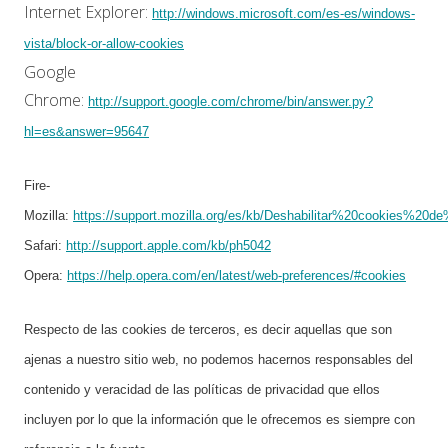
Internet Explorer:
http://windows.microsoft.com/es-es/windows-
vista/block-or-allow-cookies
Google
Chrome:
http://support.google.com/chrome/bin/answer.py?
hl=es&answer=95647
Fire-
Mozilla:
https://support.mozilla.org/es/kb/Deshabilitar%20cookies%20d
Safari:
http://support.apple.com/kb/ph5042
Opera:
https://help.opera.com/en/latest/web-preferences/#cookies
Respecto de las cookies de terceros, es decir aquellas que son
ajenas a nuestro sitio web, no podemos hacernos responsables del
contenido y veracidad de las políticas de privacidad que ellos
incluyen por lo que la información que le ofrecemos es siempre con