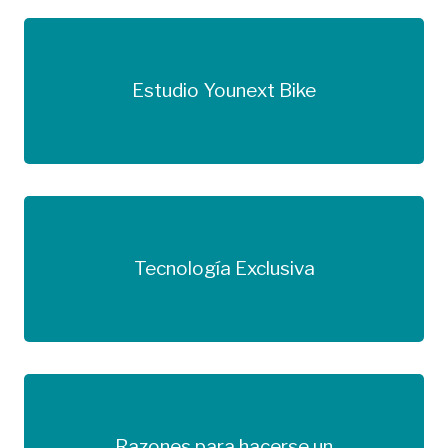
Estudio Younext Bike
Más información
Tecnología Exclusiva
Más información
Razones para hacerse un