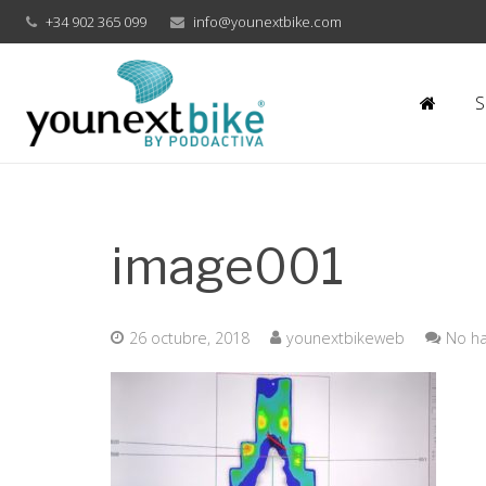
+34 902 365 099
info@younextbike.com
S
image001
26 octubre, 2018
younextbikeweb
No ha