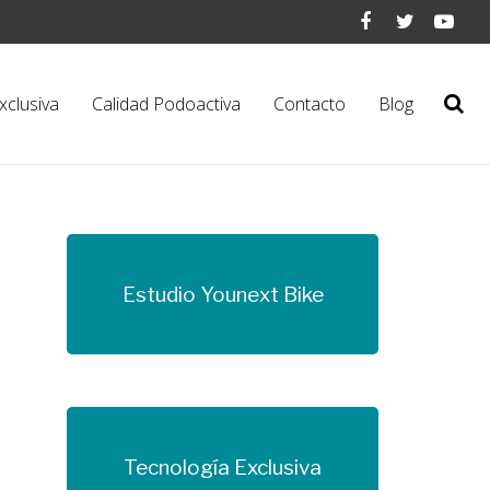
xclusiva
Calidad Podoactiva
Contacto
Blog
Estudio Younext Bike
Más información
Tecnología Exclusiva
Más información