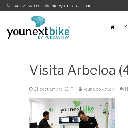
+34 902 365 099
info@younextbike.com
S
Visita Arbeloa (
21 septiembre, 2017
younextbikeweb
N