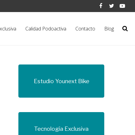
xclusiva
Calidad Podoactiva
Contacto
Blog
Estudio Younext Bike
Más información
Tecnología Exclusiva
Más información