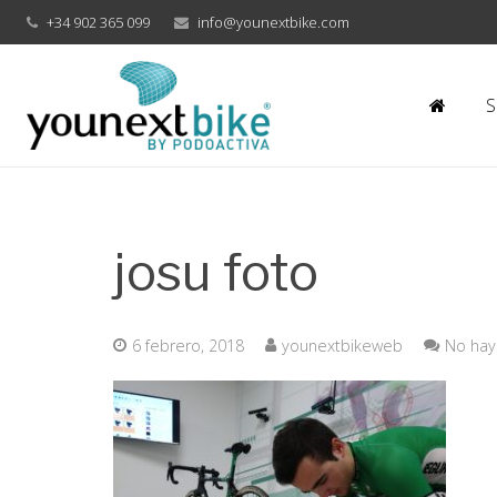
+34 902 365 099
info@younextbike.com
S
josu foto
6 febrero, 2018
younextbikeweb
No hay