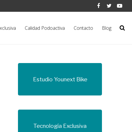
xclusiva
Calidad Podoactiva
Contacto
Blog
Estudio Younext Bike
Más información
Tecnología Exclusiva
Más información