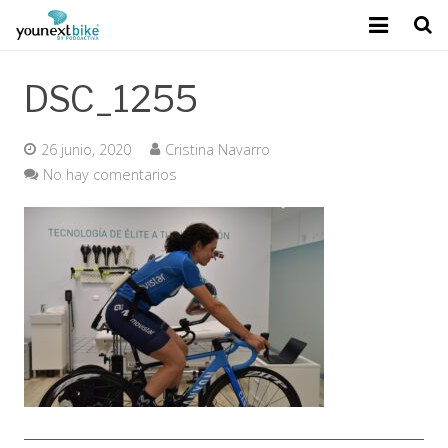
DSC_1255
Sobre Younext Bike
26 junio, 2020
Cristina Navarro
Mejora del rendimiento
No hay comentarios
Tecnología exclusiva
Calidad Podoactiva
Contacto
Blog