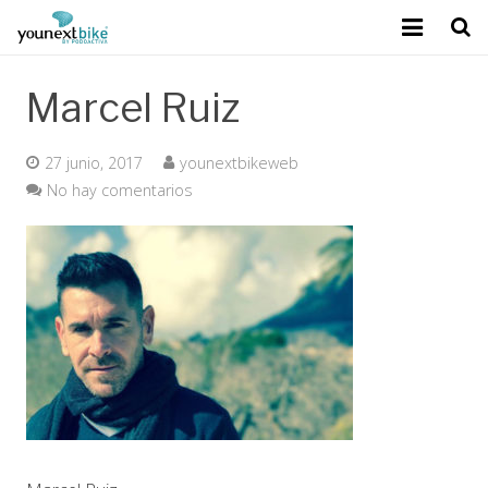
Marcel Ruiz
Sobre Younext Bike
27 junio, 2017
younextbikeweb
Mejora del rendimiento
No hay comentarios
Tecnología exclusiva
Calidad Podoactiva
Contacto
Blog