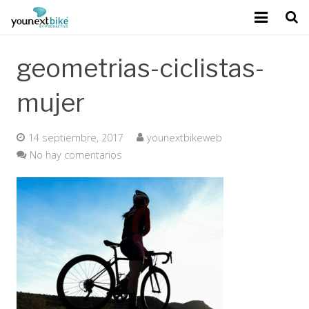
geometrias-ciclistas-
Sobre Younext Bike
mujer
Mejora del rendimiento
14 septiembre, 2017
younextbikeweb
Tecnología exclusiva
No hay comentarios
Calidad Podoactiva
Contacto
Blog