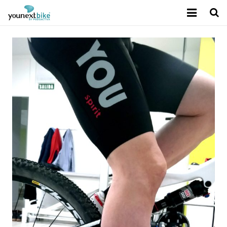
Sobre Younext Bike
Mejora del rendimiento
Tecnología exclusiva
Calidad Podoactiva
Contacto
Blog