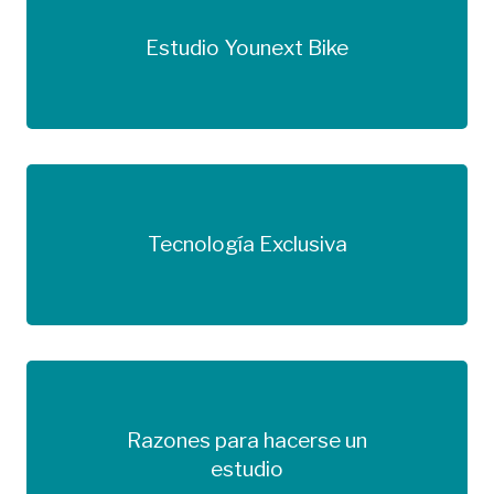
Estudio Younext Bike
Más información
Tecnología Exclusiva
Más información
Razones para hacerse un
Más información
estudio