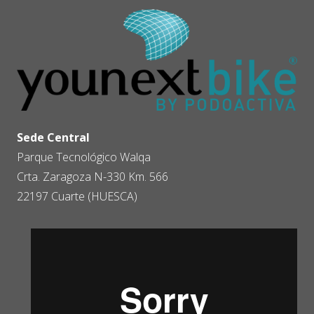
Sede Central
Parque Tecnológico Walqa
Crta. Zaragoza N-330 Km. 566
22197 Cuarte (HUESCA)