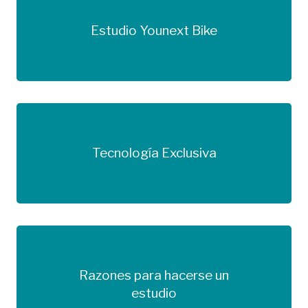
Estudio Younext Bike
Más información
Tecnología Exclusiva
Más información
Razones para hacerse un
Más información
estudio