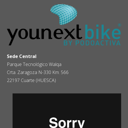
Sede Central
Parque Tecnológico Walqa
Crta. Zaragoza N-330 Km. 566
22197 Cuarte (HUESCA)