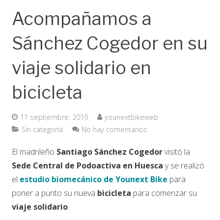
Acompañamos a
Sánchez Cogedor en su
viaje solidario en
bicicleta
11 septiembre, 2019
younextbikeweb
Sin categoría
No hay comentarios
El madrileño
Santiago Sánchez Cogedor
visitó la
Sede Central de Podoactiva en Huesca
y se realizó
el
estudio biomecánico de Younext Bike
para
poner a punto su nueva
bicicleta
para comenzar su
viaje solidario
.