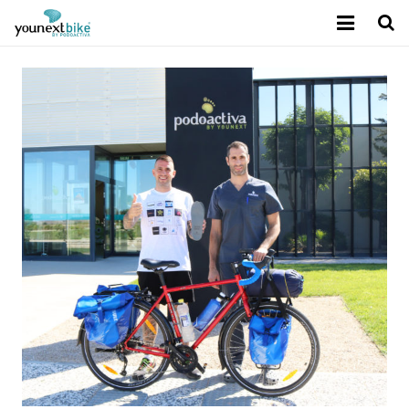
Sobre Younext Bike
Mejora del rendimiento
Tecnología exclusiva
Calidad Podoactiva
Contacto
Blog