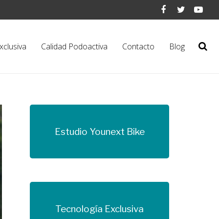
xclusiva
Calidad Podoactiva
Contacto
Blog
Estudio Younext Bike
Más información
Tecnología Exclusiva
Más información