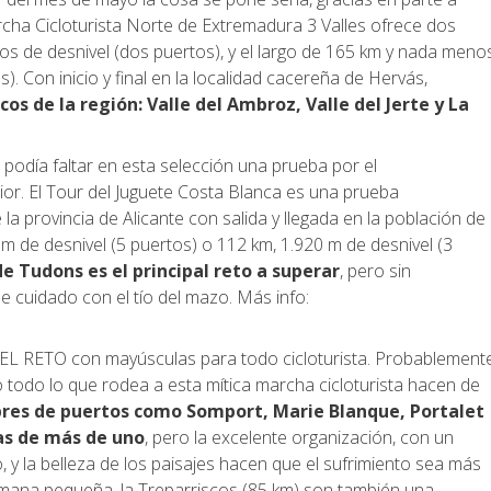
rcha Cicloturista Norte de Extremadura 3 Valles ofrece dos
ros de desnivel (dos puertos), y el largo de 165 km y nada meno
). Con inicio y final en la localidad cacereña de Hervás,
os de la región: Valle del Ambroz, Valle del Jerte y La
 podía faltar en esta selección una prueba por el
ior. El Tour del Juguete Costa Blanca es una prueba
e la provincia de Alicante con salida y llegada en la población de
 m de desnivel (5 puertos) o 112 km, 1.920 m de desnivel (3
de Tudons es el principal reto a superar
, pero sin
e cuidado con el tío del mazo. Más info:
: EL RETO con mayúsculas para todo cicloturista. Probablement
 todo lo que rodea a esta mítica marcha cicloturista hacen de
res de puertos como Somport, Marie Blanque, Portalet
as de más de uno
, pero la excelente organización, con un
 y la belleza de los paisajes hacen que el sufrimiento sea más
ermana pequeña, la Treparriscos (85 km) son también una