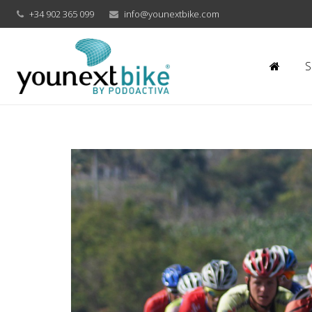
+34 902 365 099
info@younextbike.com
S