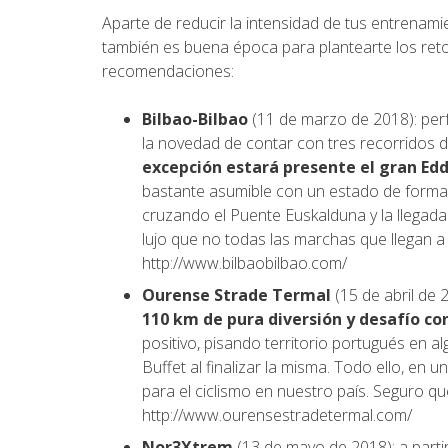
Aparte de reducir la intensidad de tus entrena
también es buena época para plantearte los reto
recomendaciones:
Bilbao-Bilbao
(11 de marzo de 2018): perf
la novedad de contar con tres recorridos d
excepción estará presente el gran Ed
bastante asumible con un estado de forma 
cruzando el Puente Euskalduna y la llegada f
lujo que no todas las marchas que llegan a
http://www.bilbaobilbao.com/
Ourense Strade Termal
(15 de abril de 
110 km de pura diversión y desafío co
positivo, pisando territorio portugués en a
Buffet al finalizar la misma. Todo ello, en
para el ciclismo en nuestro país. Seguro q
http://www.ourensestradetermal.com/
Nor3Xtrem
(13 de mayo de 2018): a parti