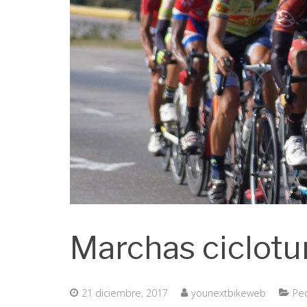
Marchas ciclotu
21 diciembre, 2017
younextbikeweb
Pe