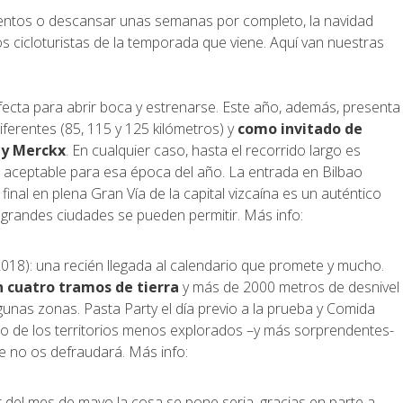
mientos o descansar unas semanas por completo, la navidad
s cicloturistas de la temporada que viene. Aquí van nuestras
ecta para abrir boca y estrenarse. Este año, además, presenta
iferentes (85, 115 y 125 kilómetros) y
como invitado de
dy Merckx
. En cualquier caso, hasta el recorrido largo es
aceptable para esa época del año. La entrada en Bilbao
inal en plena Gran Vía de la capital vizcaína es un auténtico
 grandes ciudades se pueden permitir. Más info:
2018): una recién llegada al calendario que promete y mucho.
n cuatro tramos de tierra
y más de 2000 metros de desnivel
lgunas zonas. Pasta Party el día previo a la prueba y Comida
 uno de los territorios menos explorados –y más sorprendentes-
ue no os defraudará. Más info:
r del mes de mayo la cosa se pone seria, gracias en parte a