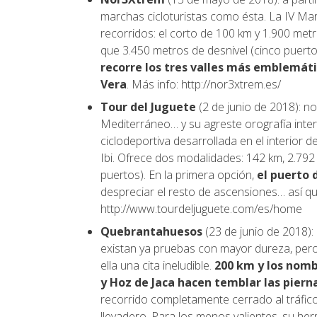
marchas cicloturistas como ésta. La IV Ma
recorridos: el corto de 100 km y 1.900 met
que 3.450 metros de desnivel (cinco puertos
recorre los tres valles más emblemátic
Vera
. Más info: http://nor3xtrem.es/
Tour del Juguete
(2 de junio de 2018): no
Mediterráneo… y su agreste orografía inter
ciclodeportiva desarrollada en el interior d
Ibi. Ofrece dos modalidades: 142 km, 2.792
puertos). En la primera opción,
el puerto 
despreciar el resto de ascensiones… así qu
http://www.tourdeljuguete.com/es/home
Quebrantahuesos
(23 de junio de 2018)
existan ya pruebas con mayor dureza, pero
ella una cita ineludible.
200 km y los nomb
y Hoz de Jaca hacen temblar las piern
recorrido completamente cerrado al tráfico,
llevadero. Para los menos valientes, su h