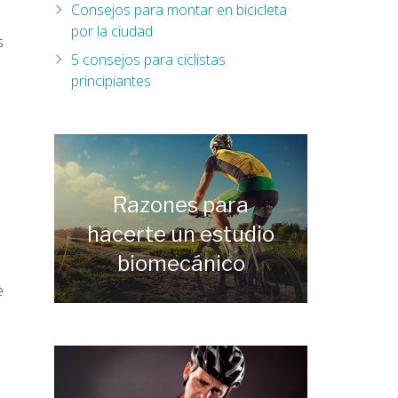
Consejos para montar en bicicleta
por la ciudad
s
5 consejos para ciclistas
principiantes
Razones para
hacerte un estudio
biomecánico
e