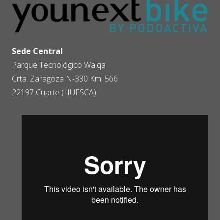
Sede Central
Parque Tecnológico Walqa
Crta. Zaragoza N-330 Km. 566
22197 Cuarte (HUESCA)