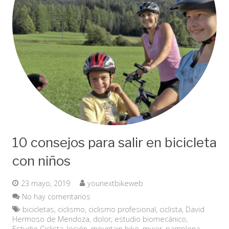
10 consejos para salir en bicicleta
con niños
23 mayo, 2019
younextbikeweb
No hay comentarios
bicicletas
,
ciclismo
,
ciclismo profesional
,
ciclista
,
David
Hermoso de Mendoza
,
dolor
,
estudio biomecánico
,
Estudio Ciclista
,
lesión
,
mountain bike
,
mujer
,
pamplona
,