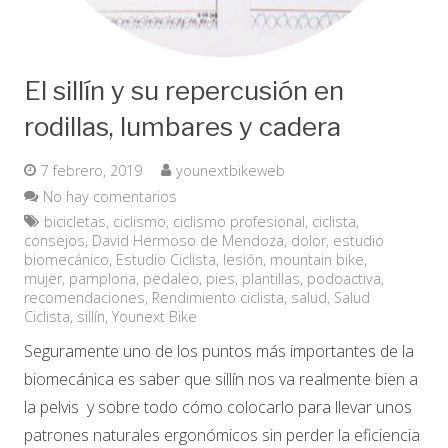
El sillín y su repercusión en
rodillas, lumbares y cadera
7 febrero, 2019
younextbikeweb
No hay comentarios
bicicletas
,
ciclismo
,
ciclismo profesional
,
ciclista
,
consejos
,
David Hermoso de Mendoza
,
dolor
,
estudio
biomecánico
,
Estudio Ciclista
,
lesión
,
mountain bike
,
mujer
,
pamplona
,
pedaleo
,
pies
,
plantillas
,
podoactiva
,
recomendaciones
,
Rendimiento ciclista
,
salud
,
Salud
Ciclista
,
sillín
,
Younext Bike
Seguramente uno de los puntos más importantes de la
biomecánica es saber que sillín nos va realmente bien a
la pelvis y sobre todo cómo colocarlo para llevar unos
patrones naturales ergonómicos sin perder la eficiencia