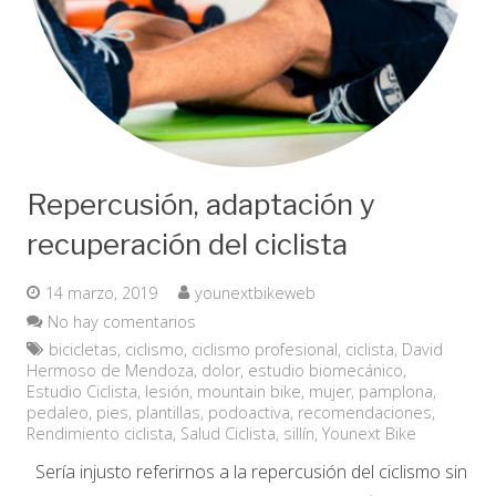
Repercusión, adaptación y
recuperación del ciclista
14 marzo, 2019
younextbikeweb
No hay comentarios
bicicletas
,
ciclismo
,
ciclismo profesional
,
ciclista
,
David
Hermoso de Mendoza
,
dolor
,
estudio biomecánico
,
Estudio Ciclista
,
lesión
,
mountain bike
,
mujer
,
pamplona
,
pedaleo
,
pies
,
plantillas
,
podoactiva
,
recomendaciones
,
Rendimiento ciclista
,
Salud Ciclista
,
sillín
,
Younext Bike
Sería injusto referirnos a la repercusión del ciclismo sin