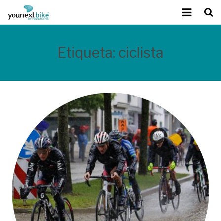
Etiqueta:
ciclista
Sobre Younext Bike
Mejora del rendimiento
Tecnología exclusiva
Calidad Podoactiva
Contacto
Blog