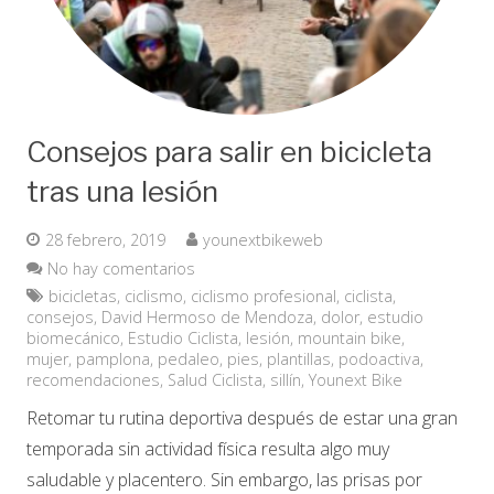
Consejos para salir en bicicleta
tras una lesión
28 febrero, 2019
younextbikeweb
No hay comentarios
bicicletas
,
ciclismo
,
ciclismo profesional
,
ciclista
,
consejos
,
David Hermoso de Mendoza
,
dolor
,
estudio
biomecánico
,
Estudio Ciclista
,
lesión
,
mountain bike
,
mujer
,
pamplona
,
pedaleo
,
pies
,
plantillas
,
podoactiva
,
recomendaciones
,
Salud Ciclista
,
sillín
,
Younext Bike
Retomar tu rutina deportiva después de estar una gran
temporada sin actividad física resulta algo muy
saludable y placentero. Sin embargo, las prisas por