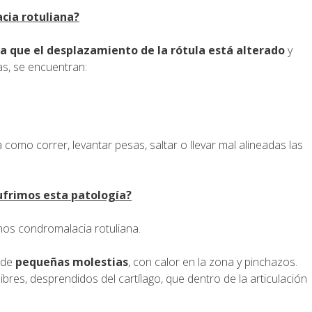
cia rotuliana?
a que el desplazamiento de la rótula está alterado
y
sas, se encuentran:
 como correr, levantar pesas, saltar o llevar mal alineadas las
ufrimos esta patología?
os condromalacia rotuliana.
 de
pequeñas molestias
, con calor en la zona y pinchazos.
bres, desprendidos del cartílago, que dentro de la articulación