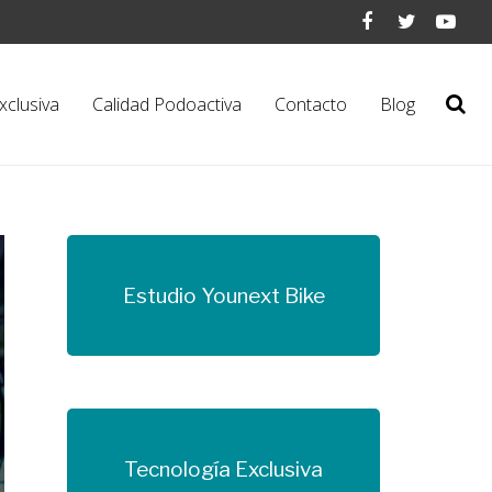
xclusiva
Calidad Podoactiva
Contacto
Blog
Estudio Younext Bike
Más información
Tecnología Exclusiva
Más información