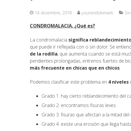
14 diciembre, 2018
younextbikeweb
Sin
CONDROMALACIA. ¿Qué es?
La condromalacia
significa reblandecimiento
que puede ir reflejada con o sin dolor. Se entien
de la rodilla
, que aumenta cuando se está mucho
pendientes prolongadas, entrenos fuertes de bic
más frecuente en chicas que en chicos
.
Podemos clasificar este problema en
4 niveles
d
Grado 1: hay cierto reblandecimiento del ca
Grado 2: encontramos fisuras leves.
Grado 3: fisuras que afectan a la mitad del 
Grado 4: existe una erosión que llega hasta