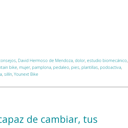
consejos
,
David Hermoso de Mendoza
,
dolor
,
estudio biomecánico
,
tain bike
,
mujer
,
pamplona
,
pedaleo
,
pies
,
plantillas
,
podoactiva
,
ta
,
sillín
,
Younext Bike
capaz de cambiar, tus