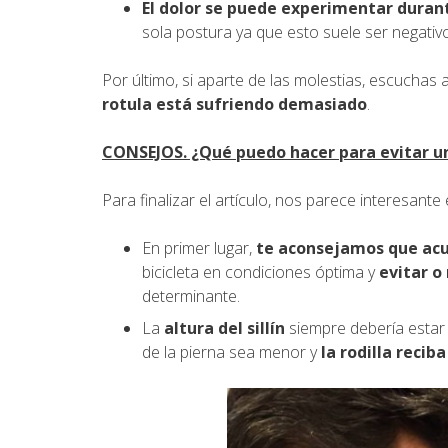
El dolor se puede experimentar durante
sola postura ya que esto suele ser negativo 
Por último, si aparte de las molestias, escuchas 
rotula está sufriendo demasiado
.
CONSEJOS. ¿Qué puedo hacer para evitar un
Para finalizar el artículo, nos parece interesan
En primer lugar,
te aconsejamos que acu
bicicleta en condiciones óptima y
evitar o
determinante.
La
altura del sillín
siempre debería estar 
de la pierna sea menor y
la rodilla recib