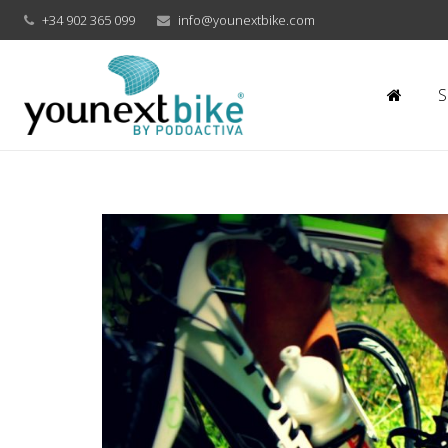
+34 902 365 099
info@younextbike.com
S