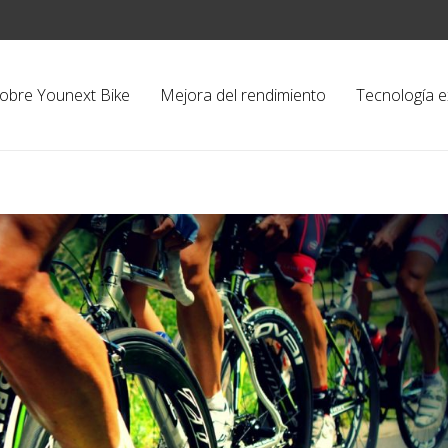
obre Younext Bike
Mejora del rendimiento
Tecnología e