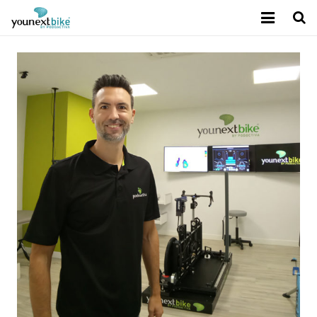
Sobre Younext Bike
Mejora del rendimiento
Tecnología exclusiva
Calidad Podoactiva
Contacto
Blog