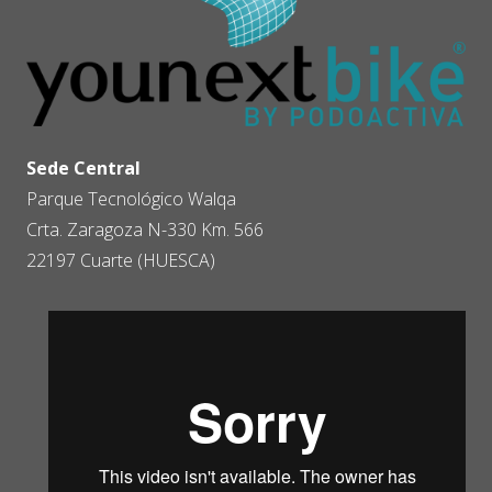
Sede Central
Parque Tecnológico Walqa
Crta. Zaragoza N-330 Km. 566
22197 Cuarte (HUESCA)