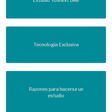
Estudio Younext Bike
Tecnología Exclusiva
Más información
Razones para hacerse un
Más información
estudio